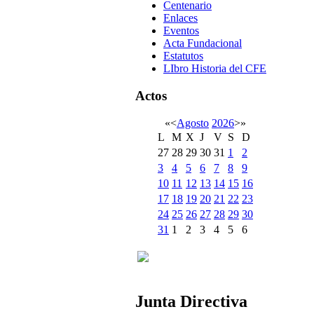
Centenario
Enlaces
Eventos
Acta Fundacional
Estatutos
LIbro Historia del CFE
Actos
«
<
Agosto
2026
>
»
L
M
X
J
V
S
D
27
28
29
30
31
1
2
3
4
5
6
7
8
9
10
11
12
13
14
15
16
17
18
19
20
21
22
23
24
25
26
27
28
29
30
31
1
2
3
4
5
6
Junta Directiva