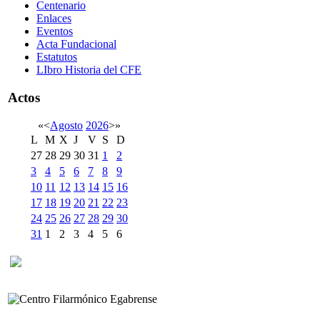
Centenario
Enlaces
Eventos
Acta Fundacional
Estatutos
LIbro Historia del CFE
Actos
«
<
Agosto
2026
>
»
L
M
X
J
V
S
D
27
28
29
30
31
1
2
3
4
5
6
7
8
9
10
11
12
13
14
15
16
17
18
19
20
21
22
23
24
25
26
27
28
29
30
31
1
2
3
4
5
6