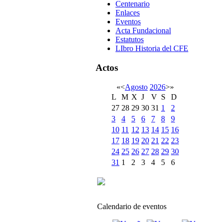
Centenario
Enlaces
Eventos
Acta Fundacional
Estatutos
LIbro Historia del CFE
Actos
«
<
Agosto
2026
>
»
L
M
X
J
V
S
D
27
28
29
30
31
1
2
3
4
5
6
7
8
9
10
11
12
13
14
15
16
17
18
19
20
21
22
23
24
25
26
27
28
29
30
31
1
2
3
4
5
6
Calendario de eventos